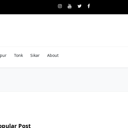
pur
Tonk
Sikar
About
opular Post