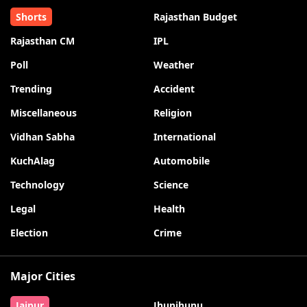
Shorts
Rajasthan Budget
Rajasthan CM
IPL
Poll
Weather
Trending
Accident
Miscellaneous
Religion
Vidhan Sabha
International
KuchAlag
Automobile
Technology
Science
Legal
Health
Election
Crime
Major Cities
Jaipur
Jhunjhunu