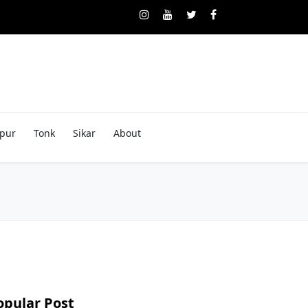
pur
Tonk
Sikar
About
opular Post