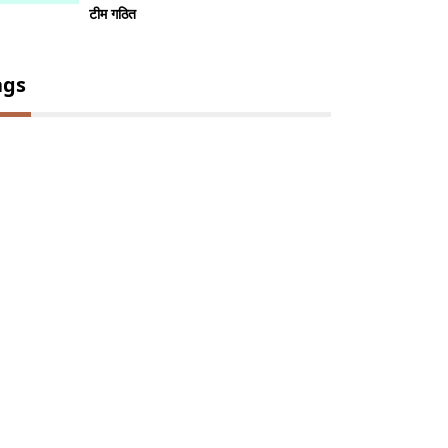
टीम गठित
ags