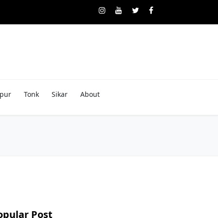
pur
Tonk
Sikar
About
opular Post