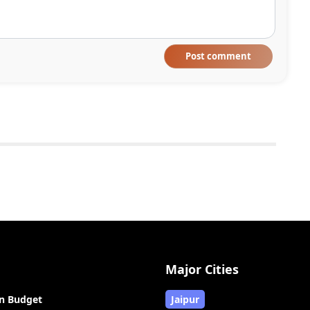
Post comment
Major Cities
n Budget
Jaipur