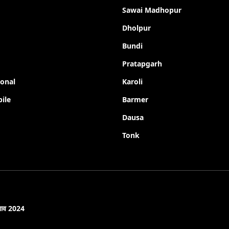
Sawai Madhopur
Dholpur
Bundi
Pratapgarh
ional
Karoli
ile
Barmer
Dausa
Tonk
नाव 2024