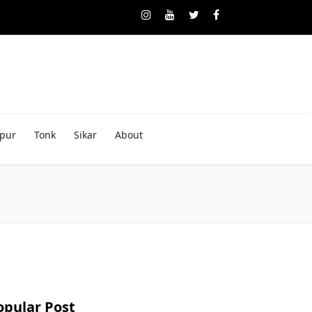
pur
Tonk
Sikar
About
opular Post