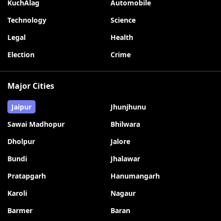
KuchAlag
Automobile
Technology
Science
Legal
Health
Election
Crime
Major Cities
Jaipur
Jhunjhunu
Sawai Madhopur
Bhilwara
Dholpur
Jalore
Bundi
Jhalawar
Pratapgarh
Hanumangarh
Karoli
Nagaur
Barmer
Baran