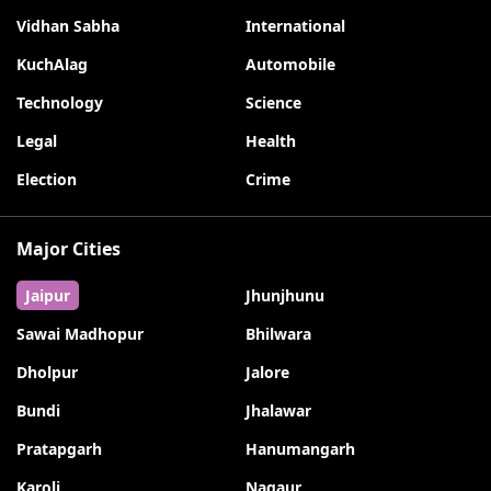
Vidhan Sabha
International
KuchAlag
Automobile
Technology
Science
Legal
Health
Election
Crime
Major Cities
Jaipur
Jhunjhunu
Sawai Madhopur
Bhilwara
Dholpur
Jalore
Bundi
Jhalawar
Pratapgarh
Hanumangarh
Karoli
Nagaur