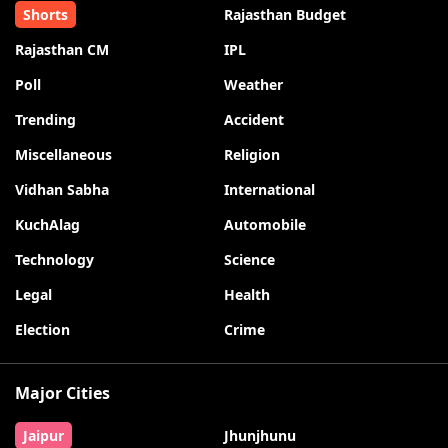
Shorts
Rajasthan Budget
Rajasthan CM
IPL
Poll
Weather
Trending
Accident
Miscellaneous
Religion
Vidhan Sabha
International
KuchAlag
Automobile
Technology
Science
Legal
Health
Election
Crime
Major Cities
Jaipur
Jhunjhunu