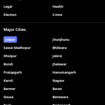
Legal
Health
Election
Crime
Major Cities
Jaipur
Jhunjhunu
Sawai Madhopur
Bhilwara
Dholpur
Jalore
Bundi
Jhalawar
Pratapgarh
Hanumangarh
Karoli
Nagaur
Barmer
Baran
Dausa
Banswara