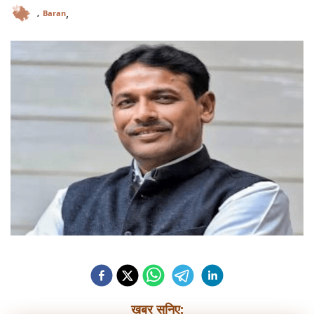
,
,
Baran
ख़बर सुनिए: