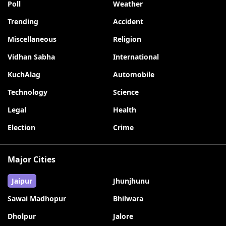
Poll
Weather
Trending
Accident
Miscellaneous
Religion
Vidhan Sabha
International
KuchAlag
Automobile
Technology
Science
Legal
Health
Election
Crime
Major Cities
Jaipur
Jhunjhunu
Sawai Madhopur
Bhilwara
Dholpur
Jalore