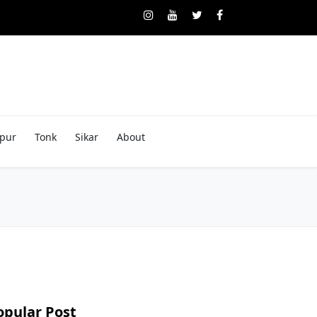
pur
Tonk
Sikar
About
opular Post