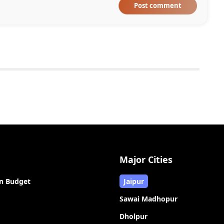
Post comment
Major Cities
n Budget
Jaipur
Sawai Madhopur
Dholpur