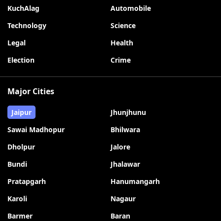
KuchAlag
Automobile
Technology
Science
Legal
Health
Election
Crime
Major Cities
Jaipur
Jhunjhunu
Sawai Madhopur
Bhilwara
Dholpur
Jalore
Bundi
Jhalawar
Pratapgarh
Hanumangarh
Karoli
Nagaur
Barmer
Baran