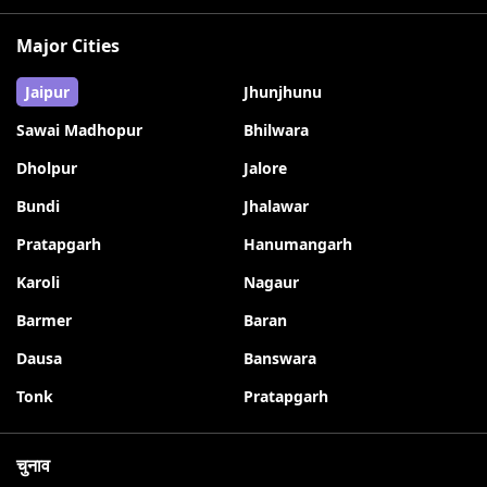
Major Cities
Jaipur
Jhunjhunu
Sawai Madhopur
Bhilwara
Dholpur
Jalore
Bundi
Jhalawar
Pratapgarh
Hanumangarh
Karoli
Nagaur
Barmer
Baran
Dausa
Banswara
Tonk
Pratapgarh
चुनाव