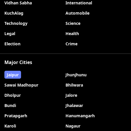
Vidhan Sabha
International
KuchAlag
Automobile
Technology
Science
Legal
Health
Election
Crime
Major Cities
Jaipur
Jhunjhunu
Sawai Madhopur
Bhilwara
Dholpur
Jalore
Bundi
Jhalawar
Pratapgarh
Hanumangarh
Karoli
Nagaur