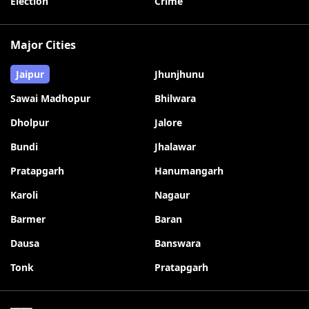
Election
Crime
Major Cities
Jaipur
Jhunjhunu
Sawai Madhopur
Bhilwara
Dholpur
Jalore
Bundi
Jhalawar
Pratapgarh
Hanumangarh
Karoli
Nagaur
Barmer
Baran
Dausa
Banswara
Tonk
Pratapgarh