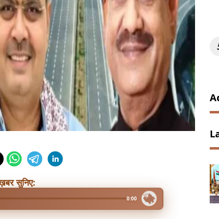
A
L
ख़बर सुनिए:
0:00