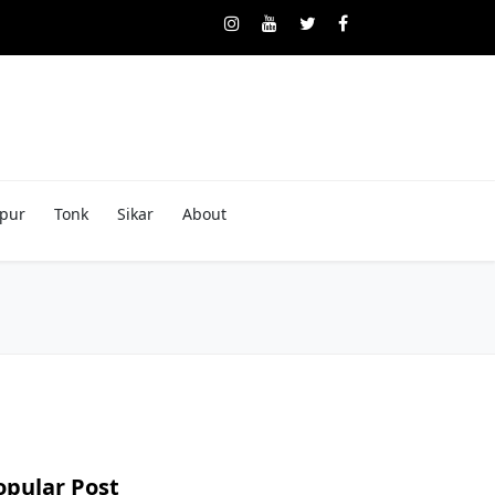
pur
Tonk
Sikar
About
opular Post