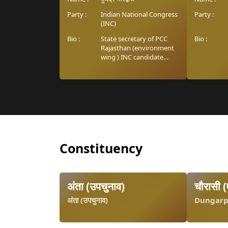
Party :
Indian National Congress
Party :
(INC)
Bio :
State secretary of PCC
Bio :
Rajasthan (environment
wing ) INC candidate
from Sanganer Assembly,
Former President
Rajasthan university
Student Union.
Constituency
अंता (उपचुनाव)
चौरासी 
अंता (उपचुनाव)
Dungarp