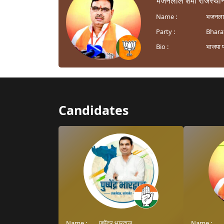
भजनलाल शर्मा राजस्थान 
Name :
भजनलाल
Party :
Bharat
Bio :
भाजपा प
Candidates
Name :
पुष्पेंद्र भारद्वाज
Name :