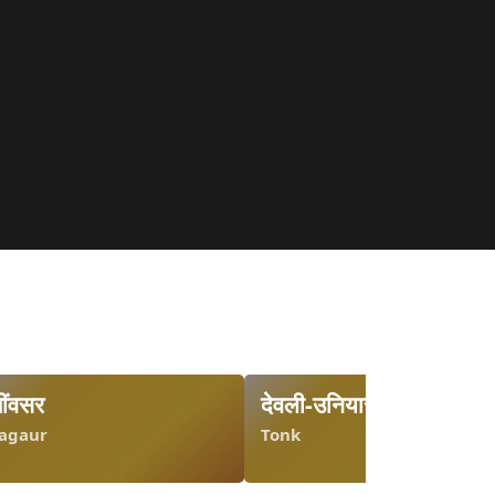
ींवसर
देवली-उनियारा
agaur
Tonk