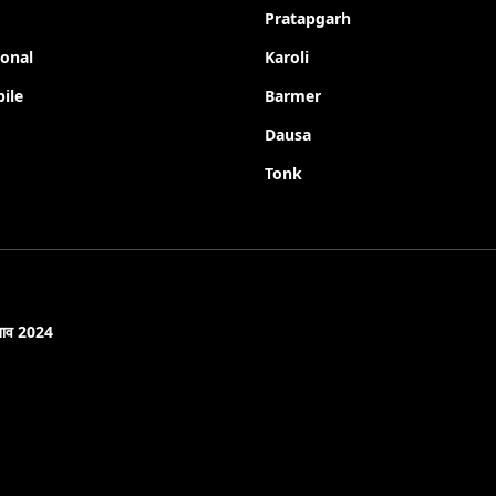
Pratapgarh
ional
Karoli
ile
Barmer
Dausa
Tonk
नाव 2024