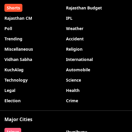
Shorts
Rajasthan Budget
Rajasthan CM
IPL
Poll
Weather
Trending
Accident
Miscellaneous
Religion
Vidhan Sabha
International
KuchAlag
Automobile
Technology
Science
Legal
Health
Election
Crime
Major Cities
Jaipur
Jhunjhunu