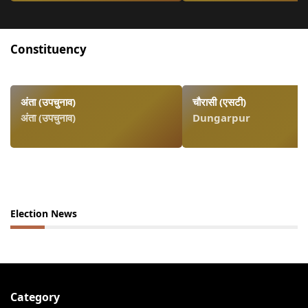
Constituency
अंता (उपचुनाव)
चौरासी (एसटी)
अंता (उपचुनाव)
Dungarpur
Election News
Category