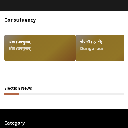
Constituency
अंता (उपचुनाव)
चौरासी (एसटी)
अंता (उपचुनाव)
Dungarpur
Election News
Category