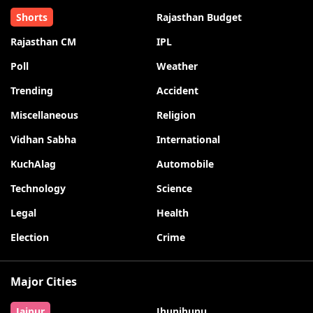
Shorts
Rajasthan Budget
Rajasthan CM
IPL
Poll
Weather
Trending
Accident
Miscellaneous
Religion
Vidhan Sabha
International
KuchAlag
Automobile
Technology
Science
Legal
Health
Election
Crime
Major Cities
Jaipur
Jhunjhunu