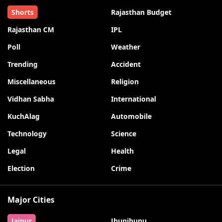
Shorts
Rajasthan Budget
Rajasthan CM
IPL
Poll
Weather
Trending
Accident
Miscellaneous
Religion
Vidhan Sabha
International
KuchAlag
Automobile
Technology
Science
Legal
Health
Election
Crime
Major Cities
Jaipur
Jhunjhunu