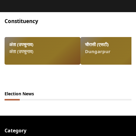
Constituency
अंता (उपचुनाव)
चौरासी (एसटी)
अंता (उपचुनाव)
Dungarpur
Election News
Category