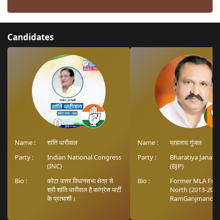
Candidates
Name :
शांति धारीवाल
Name :
प्रहलाद गुंजल
Party :
Indian National Congress
Party :
Bharatiya Janata
(INC)
(BJP)
Bio :
कोटा उत्तर विधानसभा क्षेत्र से
Bio :
Former MLA Fro
श्री शांति धारीवाल है कांग्रेस पार्टी
North (2013-2018
के प्रत्याशी।
RamGanjmandi (
2008) Rajasthan