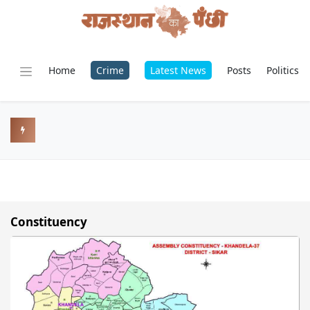
Home
Crime
Latest News
Posts
Politics
Constituency