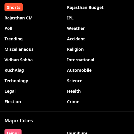
Shorts
Rajasthan Budget
Rajasthan CM
IPL
Poll
Weather
Trending
Accident
Miscellaneous
Religion
Vidhan Sabha
International
KuchAlag
Automobile
Technology
Science
Legal
Health
Election
Crime
Major Cities
Jaipur
Jhunjhunu