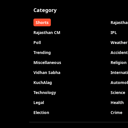
Category
Shorts
Rajastha
Rajasthan CM
IPL
Poll
Weather
Trending
Accident
Miscellaneous
Religion
Vidhan Sabha
Internat
KuchAlag
Automob
Technology
Science
Legal
Health
Election
Crime