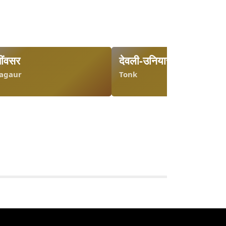
ींवसर
देवली-उनियारा
agaur
Tonk