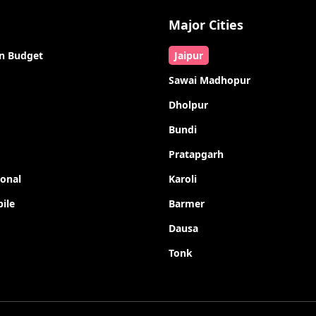
Major Cities
n Budget
Jaipur
Sawai Madhopur
Dholpur
Bundi
Pratapgarh
ional
Karoli
ile
Barmer
Dausa
Tonk