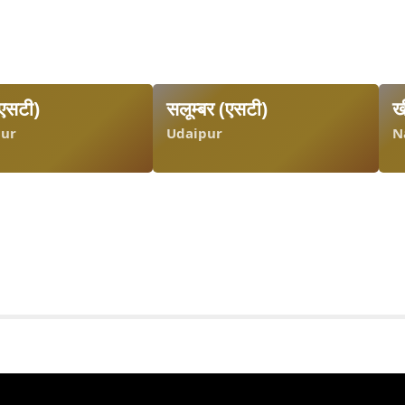
(एसटी)
सलूम्बर (एसटी)
ख
ur
Udaipur
N