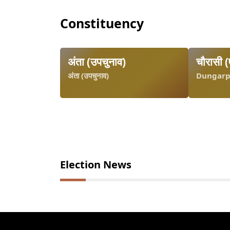
Constituency
अंता (उपचुनाव)
चौरासी 
अंता (उपचुनाव)
Dungarp
Election News