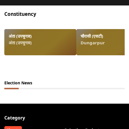
Constituency
अंता (उपचुनाव)
चौरासी (एसटी)
अंता (उपचुनाव)
Dungarpur
Election News
Category