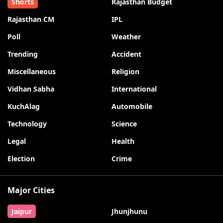
Shorts
Rajasthan Budget
Rajasthan CM
IPL
Poll
Weather
Trending
Accident
Miscellaneous
Religion
Vidhan Sabha
International
KuchAlag
Automobile
Technology
Science
Legal
Health
Election
Crime
Major Cities
Jaipur
Jhunjhunu