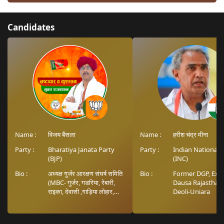
Candidates
Name :
विजय बैंसला
Name :
हरीश चंद्र मीना
Party :
Bharatiya Janata Party
Party :
Indian National 
(BJP)
(INC)
Bio :
अध्यक्ष गुर्जर आरक्षण संघर्ष समिति
Bio :
Former DGP, Ex-
(MBC- गुर्जर, गडरिया, रेबारी,
Dausa Rajasthan
राइका, देवासी ,गाड़िया लोहार,
Deoli-Uniara
बंजारा)