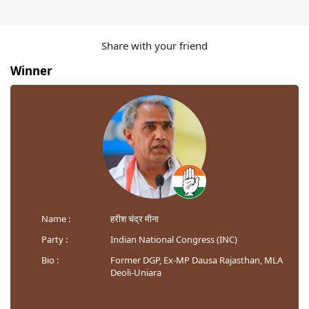
Share with your friend
Winner
Name :
हरीश चंद्र मीना
Party :
Indian National Congress (INC)
Bio :
Former DGP, Ex-MP Dausa Rajasthan, MLA
Deoli-Uniara