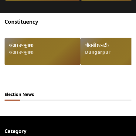
Constituency
अंता (उपचुनाव)
चौरासी (एसटी)
अंता (उपचुनाव)
Dungarpur
Election News
Category